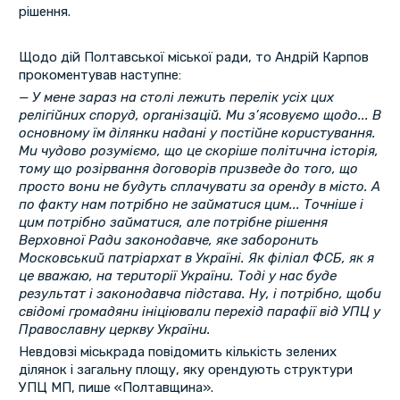
рішення.
Щодо дій Полтавської міської ради, то Андрій Карпов
прокоментував наступне:
— У мене зараз на столі лежить перелік усіх цих
релігійних споруд, організацій. Ми з’ясовуємо щодо... В
основному їм ділянки надані у постійне користування.
Ми чудово розуміємо, що це скоріше політична історія,
тому що розірвання договорів призведе до того, що
просто вони не будуть сплачувати за оренду в місто. А
по факту нам потрібно не займатися цим... Точніше і
цим потрібно займатися, але потрібне рішення
Верховної Ради законодавче, яке заборонить
Московський патріархат в Україні. Як філіал ФСБ, як я
це вважаю, на території України. Тоді у нас буде
результат і законодавча підстава. Ну, і потрібно, щоби
свідомі громадяни ініціювали перехід парафії від УПЦ у
Православну церкву України.
Невдовзі міськрада повідомить кількість зелених
ділянок і загальну площу, яку орендують структури
УПЦ МП, пише «Полтавщина».