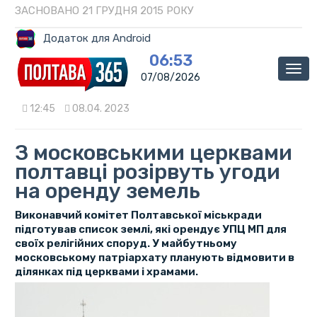
ЗАСНОВАНО 21 ГРУДНЯ 2015 РОКУ
Додаток для Android
06:53
Мен
07/08/2026
12:45
08.04. 2023
З московськими церквами
полтавці розірвуть угоди
на оренду земель
Виконавчий комітет Полтавської міськради
підготував список землі, які орендує УПЦ МП для
своїх релігійних споруд. У майбутньому
московському патріархату планують відмовити в
ділянках під церквами і храмами.