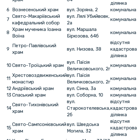
ділянка
6
Вознесенський храм
вул. Зоряна, 2
комунальна
Свято-Макаріївський
вул. Лялі Убийвовк,
7
комунальна
кафедральний собор
2а
Храм мученика Іоанна
вул. Маршала
8
комунальна
Воїна
Бірюзова, 64б
відсутня
Петро-Павлівський
9
вул. Низова, 38
кадастрова
храм
ділянка
вул. Паїсія
10
Свято-Троїцький храм
комунальна
Величковського, 2г
Хрестовоздвиженський
вул. Паїсія
11
комунальна
монастир
Величковського, 2г
12
Андріївський храм
вул. Сінна, 3а
комунальна
13
Спаський храм
вул. Соборна, 10
комунальна
вул.
відсутня
Свято-Тихонівський
14
Старокотелевська,
кадастрова
храм
2б
ділянка
відсутня
Свято-Сампсонієвський
вул. Шведська
15
кадастрова
храм
Могила, 32
ділянка