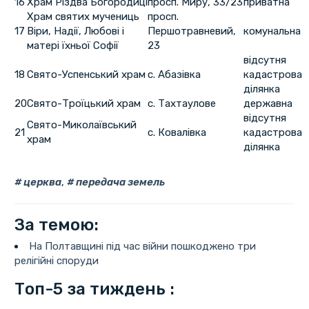
16
Храм Різдва Богородиці
просп. Миру, 33/23
приватна
Храм святих мучениць
просп.
17
Віри, Надії, Любові і
Першотравневий,
комунальна
матері їхньої Софії
23
відсутня
18
Свято-Успенський храм
с. Абазівка
кадастрова
ділянка
20
Свято-Троїцький храм
с. Тахтаулове
державна
відсутня
Свято-Миколаївський
21
c. Ковалівка
кадастрова
храм
ділянка
церква
,
передача земель
За темою:
На Полтавщині під час війни пошкоджено три
релігійні споруди
Топ-5 за тиждень :