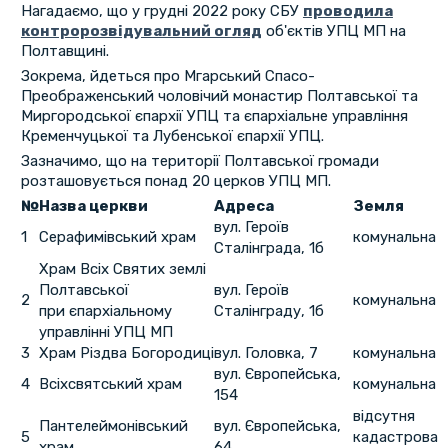
Нагадаємо, що у грудні 2022 року СБУ
проводила
контророзвідувальний огляд
об'єктів УПЦ МП на
Полтавщині.
Зокрема, йдеться про Мгарський Спасо-
Преображенський чоловічий монастир Полтавської та
Миргородської єпархії УПЦ та єпархіальне управління
Кременчуцької та Лубенської єпархії УПЦ.
Зазначимо, що на території Полтавської громади
розташовується понад 20 церков УПЦ МП.
№
Назва церкви
Адреса
Земля
вул. Героїв
1
Серафимівський храм
комунальна
Сталінграда, 1б
Храм Всіх Святих землі
Полтавської
вул. Героїв
2
комунальна
при єпархіальному
Сталінграду, 1б
управлінні УПЦ МП
3
Храм Різдва Богородиці
вул. Головка, 7
комунальна
вул. Європейська,
4
Всіхсвятський храм
комунальна
154
відсутня
Пантелеймонівський
вул. Європейська,
5
кадастрова
храм
64