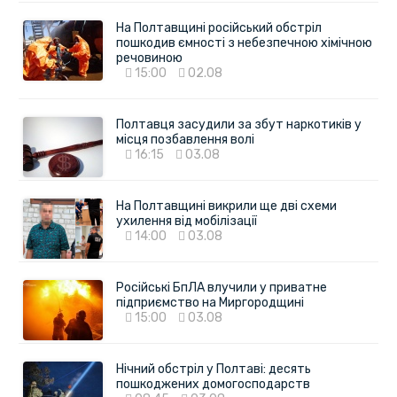
На Полтавщині російський обстріл
пошкодив ємності з небезпечною хімічною
речовиною
15:00
02.08
Полтавця засудили за збут наркотиків у
місця позбавлення волі
16:15
03.08
На Полтавщині викрили ще дві схеми
ухилення від мобілізації
14:00
03.08
Російські БпЛА влучили у приватне
підприємство на Миргородщині
15:00
03.08
Нічний обстріл у Полтаві: десять
пошкоджених домогосподарств