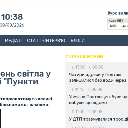
Курс вал
10:38
08/08/2026
МЕДІА
СТАТТІ/ІНТЕРВ'Ю
БЛОГИ
СТРІЧКА НОВИН
13:00
08.08
нь світла у
Чотири адреси у Полтаві
і "Пункти
залишилися без води через 
11:45
08.08
Уночі на Полтавщині було чу
 створюватимуть великі
вибухи: що відомо
обільними котельнями.
11:00
08.08
У ДТП травмувалися троє д