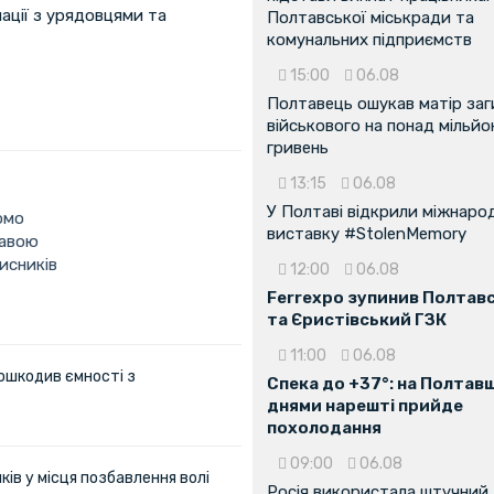
ації з урядовцями та
Полтавської міськради та
комунальних підприємств
15:00
06.08
Полтавець ошукав матір заг
військового на понад мільйо
гривень
13:15
06.08
У Полтаві відкрили міжнаро
омо
виставку #StolenMemory
тавою
исників
12:00
06.08
Ferrexpo зупинив Полтав
та Єристівський ГЗК
11:00
06.08
ошкодив ємності з
Спека до +37°: на Полтав
днями нарешті прийде
похолодання
09:00
06.08
ів у місця позбавлення волі
Росія використала штучний