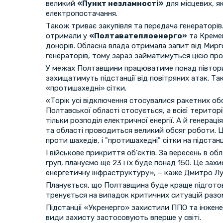
великий
«Пункт незламності»
для місцевих, 
електропостачання.
Також триває закупівля та передача генераторів
отримали у
«Полтаватеплоенерго»
та Кремен
донорів. Обласна влада отримала запит від Мир
генераторів, тому зараз займатимуться цією пр
У межах Полтавщини працюватиме понад півтори с
захищатимуть підстанції від повітряних атак. Т
«протишахедні» сітки.
«Торік усі відключення стосувалися ракетних обст
Полтавської області стосується, а всієї територі
тільки розподіл електричної енергії. А й генераці
та області проводиться великий обсяг роботи. Це
проти шахедів, і "протишахедні" сітки на підстанц
І військове прикриття об’єктів. За вересень в об
груп, плануємо ще 23 і їх буде понад 150. Це зах
енергетичну інфраструктуру», – каже Дмитро Лун
Планується, що Полтавщина буде краще підгото
тренується на випадок критичних ситуацій разо
Підстанції «Укренерго» захистили ППО та інжене
види захисту застосовують вперше у світі.