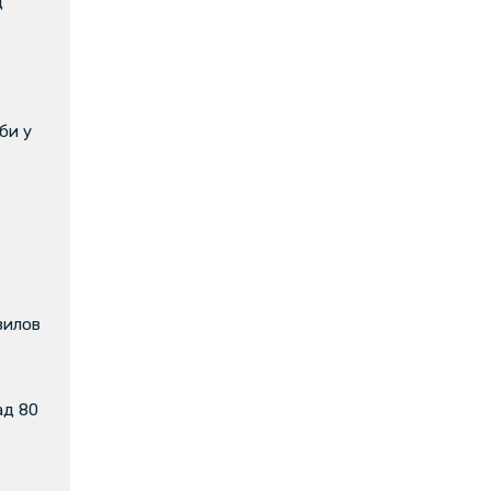
д
би у
вилов
ад 80