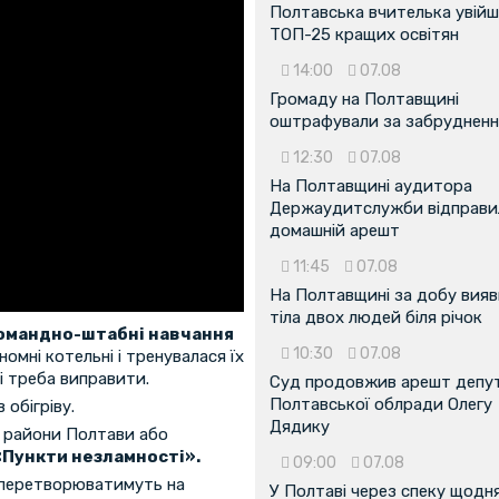
Полтавська вчителька увійш
ТОП-25 кращих освітян
14:00
07.08
Громаду на Полтавщині
оштрафували за забрудненн
12:30
07.08
На Полтавщині аудитора
Держаудитслужби відправил
домашній арешт
11:45
07.08
На Полтавщині за добу вия
тіла двох людей біля річок
омандно-штабні навчання
10:30
07.08
омні котельні і тренувалася їх
кі треба виправити.
Суд продовжив арешт депу
Полтавської облради Олегу
обігріву.
Дядику
и райони Полтави або
«Пункти незламності».
09:00
07.08
 перетворюватимуть на
У Полтаві через спеку щодн