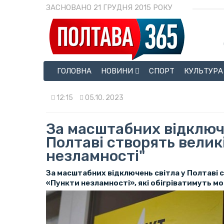
ЗАСНОВАНО 21 ГРУДНЯ 2015 РОКУ
ГОЛОВНА
НОВИНИ
СПОРТ
КУЛЬТУРА
12:15
05.10. 2023
За масштабних відключе
Полтаві створять велик
незламності"
За масштабних відключень світла у Полтаві
«Пункти незламності», які обігріватимуть м