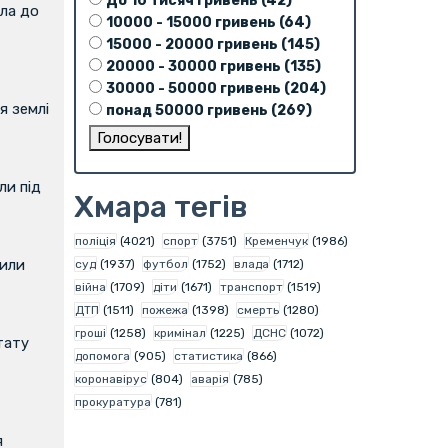
До 10 тисяч гривень (42)
ла до
10000 - 15000 гривень (64)
15000 - 20000 гривень (145)
20000 - 30000 гривень (135)
30000 - 50000 гривень (204)
я землі
понад 50000 гривень (269)
и під
Хмара тегів
поліція
(4021)
спорт
(3751)
Кременчук
(1986)
вили
суд
(1937)
футбол
(1752)
влада
(1712)
війна
(1709)
діти
(1671)
транспорт
(1519)
ДТП
(1511)
пожежа
(1398)
смерть
(1280)
гроші
(1258)
кримінал
(1225)
ДСНС
(1072)
тату
допомога
(905)
статистика
(866)
коронавірус
(804)
аварія
(785)
прокуратура
(781)
я