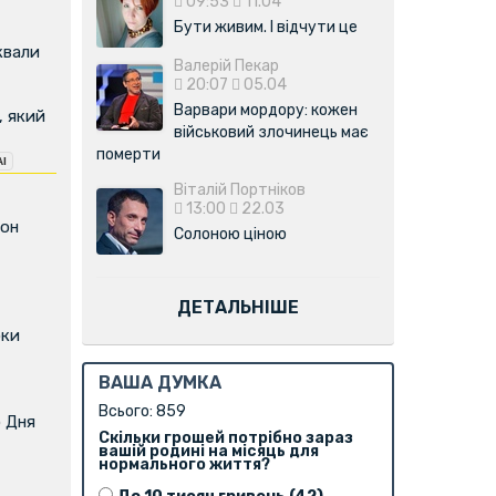
09:53
11.04
Бути живим. І відчути це
квали
Валерій Пекар
20:07
05.04
Варвари мордору: кожен
, який
військовий злочинець має
померти
Віталій Портніков
13:00
22.03
фон
Солоною ціною
ДЕТАЛЬНІШЕ
оки
ВАША ДУМКА
Всього: 859
о Дня
Скільки грошей потрібно зараз
вашій родині на місяць для
нормального життя?