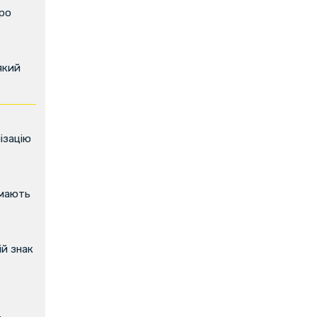
про
який
ізацію
имають
й знак