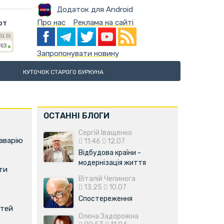
Додаток для Android
Про нас
Реклама на сайті
ют
Запропонувати новину
КУТОЧОК СТАРОГО БУРКУНА
ОСТАННІ БЛОГИ
Сергій Іващенко
аварію
11:46
12.07
Відбудова країни -
модернізація життя
ти
Віталій Чепинога
13:25
10.07
Спостереження
ітей
Олена Задорожна