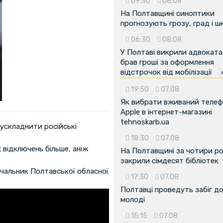
09:30
08.08
На Полтавщині синоптики
прогнозують грозу, град і ш
06:30
08.08
У Полтаві викрили адвоката
брав гроші за оформлення
відстрочок від мобілізації
19:50
07.08
Як вибрати вживаний теле
Apple в інтернет-магазині
tehnoskarb.ua
ускладнити російські
18:30
07.08
відключень більше, аніж
На Полтавщині за чотири р
закрили сімдесят бібліотек
ачальник Полтавської обласної
17:30
07.08
Полтавці проведуть забіг д
молоді
15:15
07.08