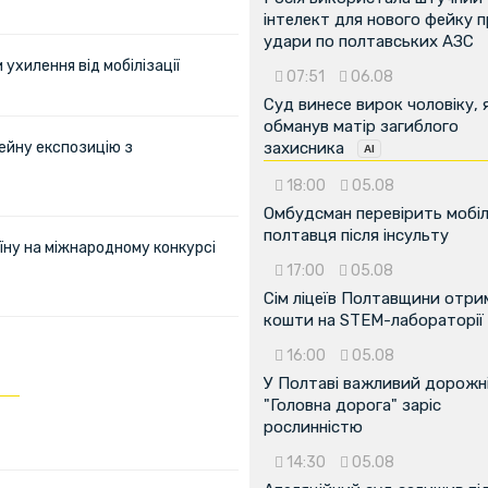
інтелект для нового фейку 
удари по полтавських АЗС
ухилення від мобілізації
07:51
06.08
Суд винесе вирок чоловіку, 
обманув матір загиблого
ейну експозицію з
захисника
18:00
05.08
Омбудсман перевірить мобіл
полтавця після інсульту
їну на міжнародному конкурсі
17:00
05.08
Сім ліцеїв Полтавщини отр
кошти на STEM-лабораторії
16:00
05.08
У Полтаві важливий дорожні
"Головна дорога" заріс
рослинністю
14:30
05.08