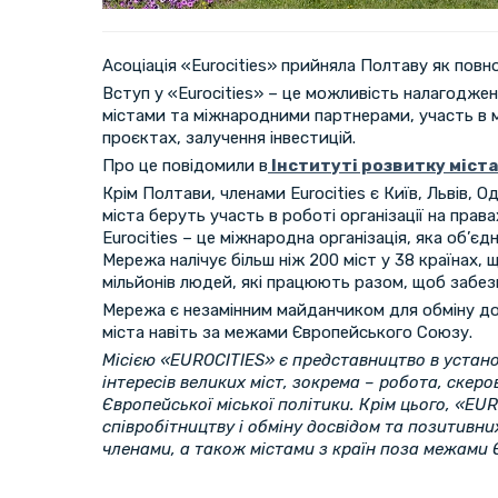
Асоціація «Eurocities» прийняла Полтаву як повно
Вступ у «Eurocities» – це можливість налагоджен
містами та міжнародними партнерами, участь в 
проєктах, залучення інвестицій.
Про це повідомили в
Інституті розвитку міста
Крім Полтави, членами Eurocities є Київ, Львів, Од
міста беруть участь в роботі організації на права
Eurocities – це міжнародна організація, яка об’єд
Мережа налічує більш ніж 200 міст у 38 країнах,
мільйонів людей, які працюють разом, щоб забе
Мережа є незамінним майданчиком для обміну до
міста навіть за межами Європейського Союзу.
Місією «EUROCITIES» є представництво в устан
інтересів великих міст, зокрема – робота, скер
Європейської міської політики. Крім цього, «EU
співробітництву і обміну досвідом та позитивни
членами, а також містами з країн поза межами 