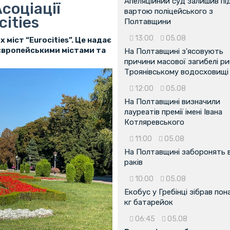
Апеляційний суд залишив пі
соціації
вартою поліцейського з
ities
Полтавщини
13:00
05.08
міст “Eurocities”. Це надає
 європейськими містами та
На Полтавщині з'ясовують
причини масової загибелі ри
Троянівському водосховищі
12:00
05.08
На Полтавщині визначили
лауреатів премії імені Івана
Котляревського
11:00
05.08
На Полтавщині заборонять 
раків
10:00
05.08
Екобус у Гребінці зібрав пон
кг батарейок
06:45
05.08