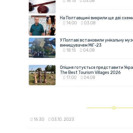
16:15
03.08
На Полтавщині викрили ще дві схеми 
14:00
03.08
У Полтаві встановили унікальну муз
винищувачем МіГ-23
18:15
04.08
Опішня готується представити Укра
The Best Tourism Villages 2026
17:00
04.08
16:30
03.10. 2023