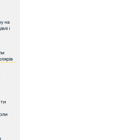
у на
влі і
ли
олярів
є
ити
коли
м