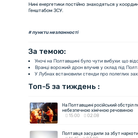
Нині енергетики постійно знаходяться у координ
Генштабом ЗСУ.
пункти незламності
За темою:
Уночі на Полтавщині було чути вибухи: що від
Вранці ворожий дрон влучив у склад під Пол
У Лубнах встановили стенди про полеглих зах
Топ-5 за тиждень :
На Полтавщині російський обстріл п
небезпечною хімічною речовиною
15:00
02.08
Полтавця засудили за збут наркотик