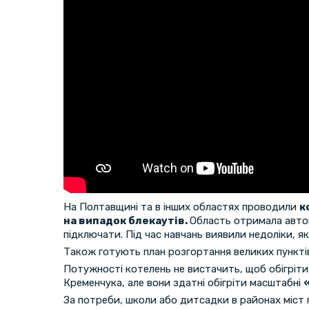
На Полтавщині та в інших областях проводили
к
на випадок блекаутів.
Область отримала автон
підключати. Під час навчань виявили недоліки, я
Також готують план розгортання великих пунктів 
Потужності котелень не вистачить, щоб обігріт
Кременчука, але вони здатні обігріти масштабні
За потреби, школи або дитсадки в районах міст