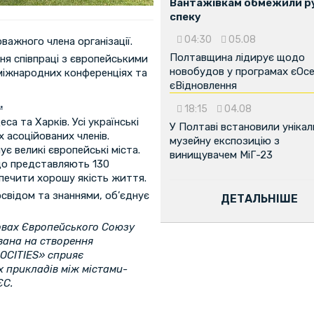
Вантажівкам обмежили ру
спеку
04:30
05.08
важного члена організації.
Полтавщина лідирує щодо
ня співпраці з європейськими
новобудов у програмах єОсе
міжнародних конференціях та
єВідновлення
.
18:15
04.08
еса та Харків. Усі українські
У Полтаві встановили унікал
х асоційованих членів.
музейну експозицію з
нує великі європейські міста.
винищувачем МіГ-23
 що представляють 130
зпечити хорошу якість життя.
свідом та знаннями, об’єднує
ДЕТАЛЬНІШЕ
овах Європейського Союзу
ована на створення
ROCITIES» сприяє
х прикладів між містами-
ЄС.