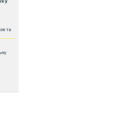
х у
ля та
ьну