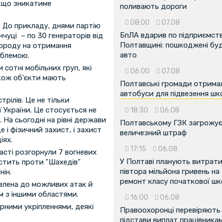
якщо зникатиме
поливають дороги
08:00
07.08
. До прикладу, днями партію
БпЛА вдарив по підприємств
чуці – по 30 генераторів від
Полтавщині: пошкоджені буді
городу на отримання
авто
облемою.
отні мобільних груп, які
06:00
07.08
акож об’єкти мають
Полтавські громади отрима
автобуси для підвезення шк
рілів. Це не тільки
ї України. Це стосується не
18:30
06.08
я. На сьогодні на рівні держави
Полтавському ГЗК загрожу
 і фізичний захист, і захист
величезний штраф
іях.
17:15
06.08
ласті розгорнули 7 вогневих
У Полтаві планують витрат
истить проти "Шахедів"
півтора мільйона гривень на
ін.
ремонт класу початкової ш
влена до можливих атак й
м з іншими областями.
16:00
06.08
рними укріпленнями, деякі
Правоохоронці перевіряють
підстави виплат працівника