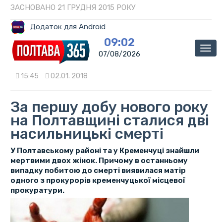
ЗАСНОВАНО 21 ГРУДНЯ 2015 РОКУ
Додаток для Android
09:02
Мен
07/08/2026
15:45
02.01. 2018
За першу добу нового року
на Полтавщині сталися дві
насильницькі смерті
У Полтавському районі та у Кременчуці знайшли
мертвими двох жінок. Причому в останньому
випадку побитою до смерті виявилася матір
одного з прокурорів кременчуцької місцевої
прокуратури.