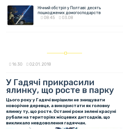
Нічний обстріл у Полтаві: десять
пошкоджених домогосподарств
08:45
03.08
16:30
02.01. 2018
У Гадячі прикрасили
ялинку, що росте в парку
Цього року у Гадячі вирішили не знищувати
новорічне деревце, а використати як головну
ялинку ту, що росте. Останні роки зелені красуні
рубали на територіях місцевих дитсадків, що
викликало невдоволення гадяччан.