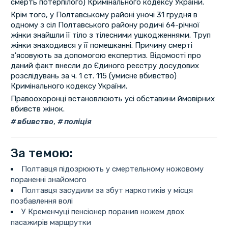
смерть потерпілого) Кримінального кодексу України.
Крім того, у Полтавському районі уночі 31 грудня в
одному з сіл Полтавського району родичі 64-річної
жінки знайшли її тіло з тілесними ушкодженнями. Труп
жінки знаходився у її помешканні. Причину смерті
з'ясовують за допомогою експертиз. Відомості про
даний факт внесли до Єдиного реєстру досудових
розслідувань за ч. 1 ст. 115 (умисне вбивство)
Кримінального кодексу України.
Правоохоронці встановлюють усі обставини ймовірних
вбивств жінок.
вбивство
,
поліція
За темою:
Полтавця підозрюють у смертельному ножовому
пораненні знайомого
Полтавця засудили за збут наркотиків у місця
позбавлення волі
У Кременчуці пенсіонер поранив ножем двох
пасажирів маршрутки