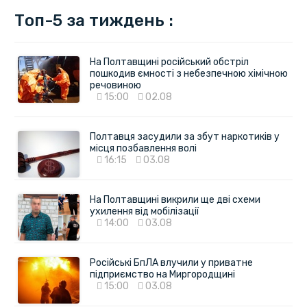
Топ-5 за тиждень :
На Полтавщині російський обстріл
пошкодив ємності з небезпечною хімічною
речовиною
15:00
02.08
Полтавця засудили за збут наркотиків у
місця позбавлення волі
16:15
03.08
На Полтавщині викрили ще дві схеми
ухилення від мобілізації
14:00
03.08
Російські БпЛА влучили у приватне
підприємство на Миргородщині
15:00
03.08