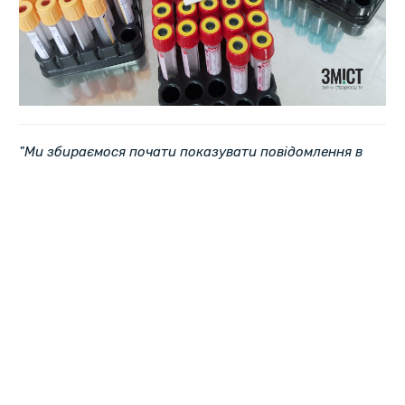
"Ми збираємося почати показувати повідомлення в
новинній стрічці людям, які лайкнули, відреагували
або прокоментували неправдиву чи небезпечну
дезінформацію про COVID-19, яку соцмережа
видалила.
Ми хочемо зв'язати людей, які могли взаємодіяти зі
шкідливою дезінформацією про вірус, з правдою з
авторитетних джерел на випадок, якщо вони знову
побачать або почують ці заяви з Facebook. Люди
почнуть бачити ці повідомлення в найближчі тижні
".
Відзначається, що Facebook у своїх повідомленнях
буде перенаправляти людей на сайт ВООЗ, де
розміщена правдива інформація про новий вірус і де
розвінчуються міфи про COVID-19. Йдеться в тому числі