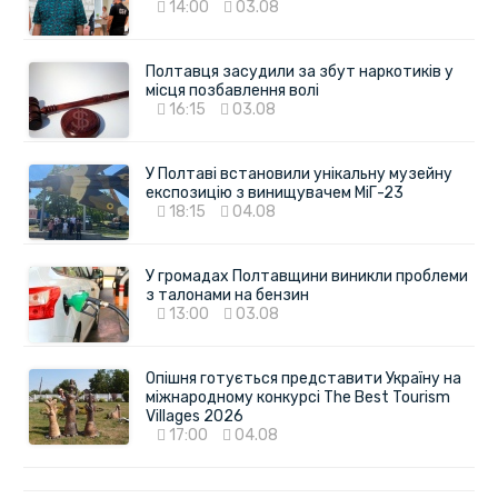
14:00
03.08
Полтавця засудили за збут наркотиків у
місця позбавлення волі
16:15
03.08
У Полтаві встановили унікальну музейну
експозицію з винищувачем МіГ-23
18:15
04.08
У громадах Полтавщини виникли проблеми
з талонами на бензин
13:00
03.08
Опішня готується представити Україну на
міжнародному конкурсі The Best Tourism
Villages 2026
17:00
04.08