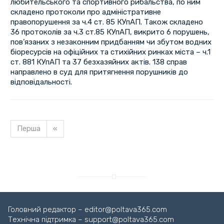
любительського та спортивного рибальства, по ним
складено протоколи про адміністративне
правопорушення за ч.4 ст. 85 КУпАП. Також складено
36 протоколів за ч.3 ст.85 КУпАП, викрито 6 порушень,
пов’язаних з незаконним придбанням чи збутом водних
біоресурсів на офіційних та стихійних ринках міста – ч.1
ст. 881 КУпАП та 37 безхазяйних актів. 138 справ
направлено в суд для притягнення порушників до
відповідальності.
Перша
«
Завантажуємо новину...