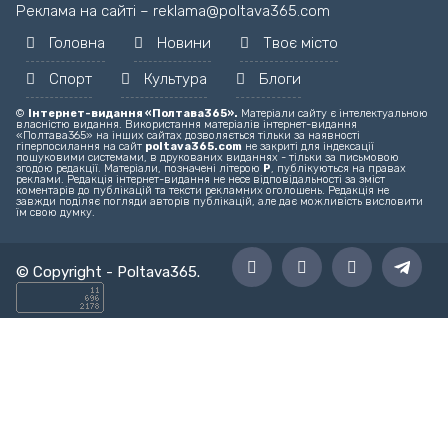
Головний редактор – editor@poltava365.com
Технічна підтримка – support@poltava365.com
Реклама на сайті – reklama@poltava365.com
Головна
Новини
Твоє місто
Спорт
Культура
Блоги
©
Інтернет-видання «Полтава365».
Матеріали сайту є інтелектуальною
власністю видання. Використання матеріалів інтернет-видання
«Полтава365» на інших сайтах дозволяється тільки за наявності
гіперпосилання на сайт
poltava365.com
не закриті для індексації
пошуковими системами, в друкованих виданнях - тільки за письмовою
згодою редакції. Матеріали, позначені літерою
Р
, публікуються на правах
реклами. Редакція інтернет-видання не несе відповідальності за зміст
коментарів до публікацій та тексти рекламних оголошень. Редакція не
завжди поділяє погляди авторів публікацій, але дає можливість висловити
їм свою думку.
© Copyright -
Poltava365
.