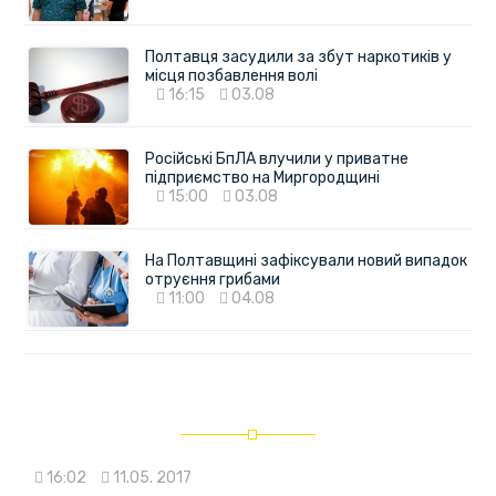
Полтавця засудили за збут наркотиків у
місця позбавлення волі
16:15
03.08
Російські БпЛА влучили у приватне
підприємство на Миргородщині
15:00
03.08
На Полтавщині зафіксували новий випадок
отруєння грибами
11:00
04.08
16:02
11.05. 2017