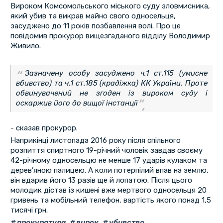
Вироком Комсомольського міського суду зловмисника,
який убив та викрав майно свого односельця,
засуджено до 11 років позбавлення волі. Про це
повідомив прокурор вищезгаданого відділу Володимир
Живило.
Зазначену особу засуджено ч.1 ст.115 (умисне
вбивство) та ч.1 ст.185 (крадіжка) КК України. Проте
обвинувачений не згоден із вироком суду і
оскаржив його до вищої інстанції
- сказав прокурор.
Наприкінці листопада 2016 року після спільного
розпиття спиртного 19-річний чоловік завдав своєму
42-річному односельцю не менше 17 ударів кулаком та
дерев’яною палицею. А коли потерпілий впав на землю,
він вдарив його 13 разів ще й лопатою. Після цього
молодик дістав із кишені вже мертвого односельця 20
гривень та мобільний телефон, вартість якого понад 1,5
тисячі грн.
прокуратура
,
вирок
,
убивство