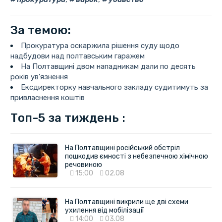
За темою:
Прокуратура оскаржила рішення суду щодо
надбудови над полтавським гаражем
На Полтавщині двом нападникам дали по десять
років ув’язнення
Ексдиректорку навчального закладу судитимуть за
привласнення коштів
Топ-5 за тиждень :
На Полтавщині російський обстріл
пошкодив ємності з небезпечною хімічною
речовиною
15:00
02.08
На Полтавщині викрили ще дві схеми
ухилення від мобілізації
14:00
03.08