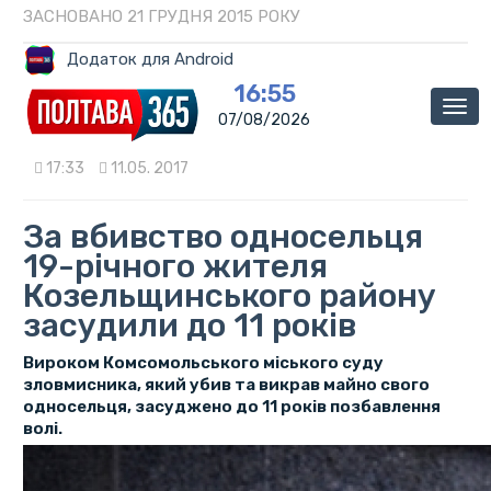
ЗАСНОВАНО 21 ГРУДНЯ 2015 РОКУ
Додаток для Android
16:55
Мен
07/08/2026
17:33
11.05. 2017
За вбивство односельця
19-річного жителя
Козельщинського району
засудили до 11 років
Вироком Комсомольського міського суду
зловмисника, який убив та викрав майно свого
односельця, засуджено до 11 років позбавлення
волі.