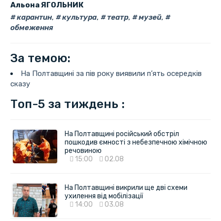
Альона ЯГОЛЬНИК
карантин
,
культура
,
театр
,
музей
,
обмеження
За темою:
На Полтавщині за пів року виявили п’ять осередків
сказу
Топ-5 за тиждень :
На Полтавщині російський обстріл
пошкодив ємності з небезпечною хімічною
речовиною
15:00
02.08
На Полтавщині викрили ще дві схеми
ухилення від мобілізації
14:00
03.08