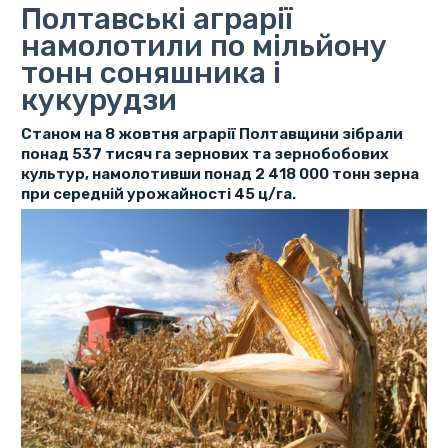
Полтавські аграрії
намолотили по мільйону
тонн соняшника і
кукурудзи
Станом на 8 жовтня аграрії Полтавщини зібрали
понад 537 тисяч га зернових та зернобобових
культур, намолотивши понад 2 418 000 тонн зерна
при середній урожайності 45 ц/га.