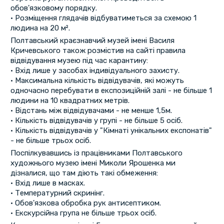
обов'язковому порядку.
• Розміщення глядачів відбуватиметься за схемою 1
людина на 20 м².
Полтавський краєзнавчий музей імені Василя
Кричевського також розмістив на сайті правила
відвідування музею під час карантину:
• Вхід лише у засобах індивідуального захисту.
• Максимальна кількість відвідувачів, які можуть
одночасно перебувати в експозиційній залі - не більше 1
людини на 10 квадратних метрів.
• Відстань між відвідувачами - не менше 1,5м.
• Кількість відвідувачів у групі - не більше 5 осіб.
• Кількість відвідувачів у "Кімнаті унікальних експонатів"
- не більше трьох осіб.
Поспілкувавшись із працівниками Полтавського
художнього музею імені Миколи Ярошенка ми
дізналися, що там діють такі обмеження:
• Вхід лише в масках.
• Температурний скринінг.
• Обов'язкова обробка рук антисептиком.
• Екскурсійна група не більше трьох осіб.