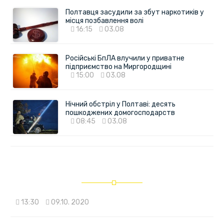
Полтавця засудили за збут наркотиків у
місця позбавлення волі
16:15
03.08
Російські БпЛА влучили у приватне
підприємство на Миргородщині
15:00
03.08
Нічний обстріл у Полтаві: десять
пошкоджених домогосподарств
08:45
03.08
13:30
09.10. 2020