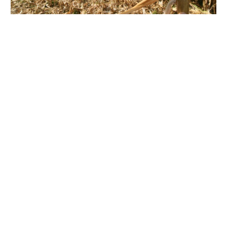
Наразі полтавські аграрії збирають урожай пізніх
сільськогосподарських культур. Кукурудза на зерно
обмолочена на площі 199,8 га, намолочено 994,9 тисяч
тонн зерна, середня урожайність склала 49,8 ц/га. Про
це повідомляє департамент агропромислового
розвитку ОДА.
Соя зібрана на площі 123,2 тисяч га, або 95% до
прогнозу, намолочено 231,6 тисяч тонн при середній
урожайності 18,8 ц/га.
Соняшник зібрано на площі 357 тисяч га, або 93% до
прогнозу, намолочено 1003,2 тисячі тонн при середній
урожайності 28,1 ц/га.
Також продовжується збирання цукрових буряків, які
зібрано на площі 1,8 тисяч га, накопано 53,5 тисячі тонн
при середній урожайності 295 ц/га. Вивезено з поля
40,1 тисяч тонн.
За оперативними даними, під урожай 2021 року в
області посіяно 207,7 тисяч га озимих зернових