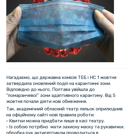
Нагадаємо, що державна комісія ТЕБ і НС 1 жовтня
затвердила оновлений поділ на карантинні зони.
Відповідно до нього, Полтава увійшла до
"помаранчевої" зони адаптивного карантину. Від 5
жовтня почали діяти нові обмеження.
Так, академічний обласний театр ляльок оприлюднив
на офіційному сайті нові правила роботи:
• Квитки можна придбати лише в касі театру.
• Із собою потрібно мати захисну маску та рукавички;
обробка рук антисептиком проводиться в