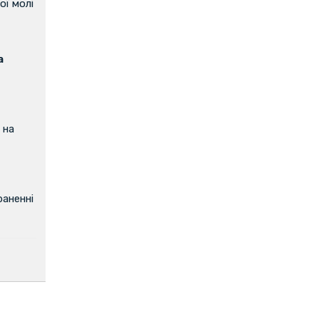
ої молі
а
 на
аненні