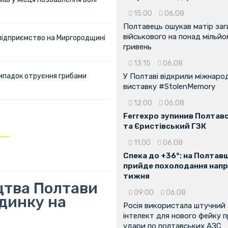
15:00
06.08
Полтавець ошукав матір заг
військового на понад мільйо
 підприємство на Миргородщині
гривень
13:15
06.08
ипадок отруєння грибами
У Полтаві відкрили міжнаро
виставку #StolenMemory
12:00
06.08
Ferrexpo зупинив Полтав
та Єристівський ГЗК
11:00
06.08
Спека до +36°: на Полтав
прийде похолодання напр
тижня
цтва Полтави
09:00
06.08
динку на
Росія використала штучний
інтелект для нового фейку 
удари по полтавських АЗС