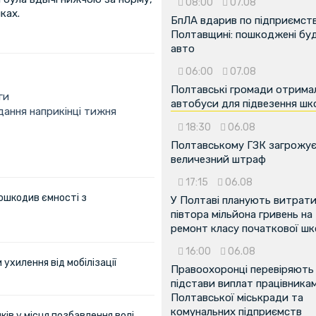
08:00
07.08
ках.
БпЛА вдарив по підприємств
Полтавщині: пошкоджені буді
авто
06:00
07.08
Полтавські громади отрима
ги
автобуси для підвезення шк
дання наприкінці тижня
18:30
06.08
Полтавському ГЗК загрожу
величезний штраф
17:15
06.08
ошкодив ємності з
У Полтаві планують витрат
півтора мільйона гривень на
ремонт класу початкової ш
16:00
06.08
ухилення від мобілізації
Правоохоронці перевіряють
підстави виплат працівника
Полтавської міськради та
комунальних підприємств
ів у місця позбавлення волі