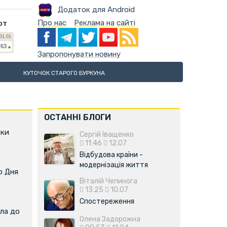
Додаток для Android
Про нас
Реклама на сайті
ют
Запропонувати новину
КУТОЧОК СТАРОГО БУРКУНА
ОСТАННІ БЛОГИ
оки
Сергій Іващенко
11:46
12.07
Відбудова країни -
модернізація життя
о Дня
Віталій Чепинога
13:25
10.07
Спостереження
ла до
Олена Задорожна