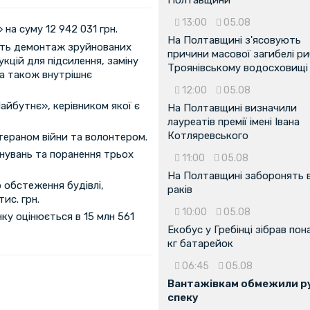
13:00
05.08
на суму 12 942 031 грн.
На Полтавщині з'ясовують
ають демонтаж зруйнованих
причини масової загибелі ри
кцій для підсилення, заміну
Троянівському водосховищі
 а також внутрішнє
12:00
05.08
айбутнє», керівником якої є
На Полтавщині визначили
лауреатів премії імені Івана
Котляревського
етераном війни та волонтером.
йнувань та поранення трьох
11:00
05.08
На Полтавщині заборонять 
 обстеження будівлі,
раків
ис. грн.
10:00
05.08
ку оцінюється в 15 млн 561
Екобус у Гребінці зібрав пон
кг батарейок
06:45
05.08
Вантажівкам обмежили ру
спеку