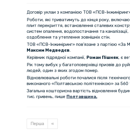
Договір уклаи з компанією ТОВ «ПСВ-Інжиніринг» 
Роботи, які триватимуть до кінця року, включ
плит перекриття, встановлення сталевих констру
систем опалення, водопостачання та каналізації,
оздоблення та утеплення зовнішніх стін.
ТОВ «ПСВ-Інжиніринг» пов'язане з партією «За М
Максим Медведєв
.
Керівник підрядної компанії,
Роман Пішняк
, є в
Рік тому вибух у багатоповерхівці призвів до ру
людей, один з яких згодом помер.
Відновлювальні роботи почалися після технічного
виконаного «Полтавською політехнікою» за 560 т
Загальна кошторисна вартість відновлення будин
тис. гривень, пише
Полтавщина.
Перша
«