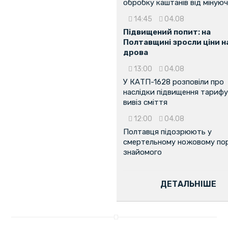
обробку каштанів від мінуюч
14:45
04.08
Підвищений попит: на
Полтавщині зросли ціни н
дрова
13:00
04.08
У КАТП-1628 розповіли про
наслідки підвищення тарифу
вивіз сміття
12:00
04.08
Полтавця підозрюють у
смертельному ножовому пор
знайомого
ДЕТАЛЬНІШЕ