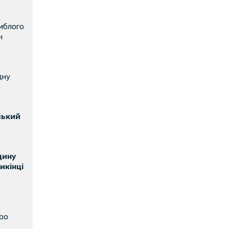
иблого
н
дну
ський
щину
икінці
про