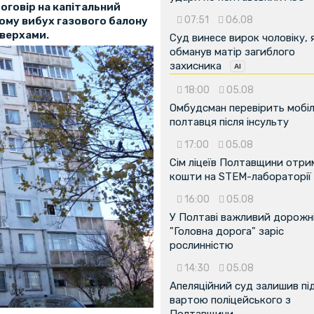
оговір на капітальний
07:51
06.08
 тому вибух газового балону
оверхами.
Суд винесе вирок чоловіку, 
обманув матір загиблого
захисника
18:00
05.08
Омбудсман перевірить мобіл
полтавця після інсульту
17:00
05.08
Сім ліцеїв Полтавщини отр
кошти на STEM-лабораторії
16:00
05.08
У Полтаві важливий дорожні
"Головна дорога" заріс
рослинністю
14:30
05.08
Апеляційний суд залишив пі
вартою поліцейського з
Полтавщини