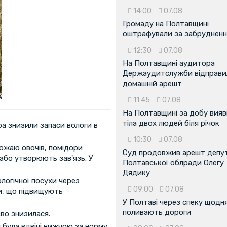
14:00
07.08
Громаду на Полтавщині
оштрафували за забрудненн
12:30
07.08
На Полтавщині аудитора
Держаудитслужби відправил
домашній арешт
11:45
07.08
На Полтавщині за добу вия
тіла двох людей біля річок
ра знизили запаси вологи в
10:30
07.08
ожаю овочів, помідори
Суд продовжив арешт депу
лабо утворюють зав'язь. У
Полтавської облради Олегу
Дядику
ологічної посухи через
09:00
07.08
ри, що підвищують
У Полтаві через спеку щодн
поливають дороги
єво знизилася.
 була вдвічі нижчою за норму,