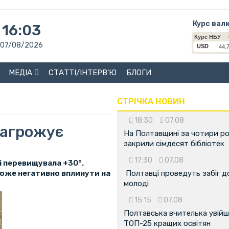
Курс вал
16:03
07/08/2026
МЕДІА
СТАТТІ/ІНТЕРВ'Ю
БЛОГИ
СТРІЧКА НОВИН
18:30
07.08
загрожує
На Полтавщині за чотири р
закрили сімдесят бібліотек
17:30
07.08
 перевищувала +30°.
може негативно вплинути на
Полтавці проведуть забіг д
молоді
15:15
07.08
Полтавська вчителька увійш
ТОП-25 кращих освітян