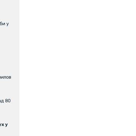
би у
вилов
ад 80
х у