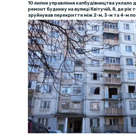
10 липня управління капбудівництва уклало д
ремонт будинку на вулиці Квітучій, 8, де рік
зруйнував перекриття між 2-м, 3-м та 4-м п