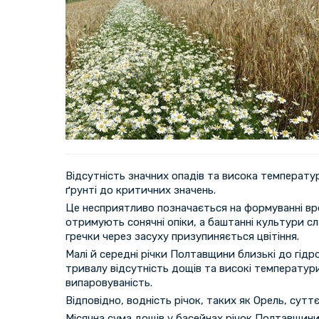
Відсутність значних опадів та висока температу
ґрунті до критичних значень.
Це несприятливо позначається на формуванні вр
отримують сонячні опіки, а баштанні культури с
гречки через засуху призупиняється цвітіння.
Малі й середні річки Полтавщини близькі до гідр
тривалу відсутність дощів та високі температу
випаровуваність.
Відповідно, водність річок, таких як Орель, сутт
Місячна сума дощів у басейнах річок Полтавщини