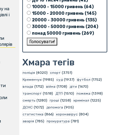
До 10 тисяч гривень (42)
10000 - 15000 гривень (64)
у на
15000 - 20000 гривень (145)
влі і
20000 - 30000 гривень (135)
30000 - 50000 гривень (204)
понад 50000 гривень (269)
ли
олярів
Хмара тегів
є
поліція
(4020)
спорт
(3751)
Кременчук
(1985)
суд
(1937)
футбол
(1752)
ити
влада
(1712)
війна
(1708)
діти
(1670)
транспорт
(1518)
ДТП
(1510)
пожежа
(1398)
коли
смерть
(1280)
гроші
(1258)
кримінал
(1225)
ДСНС
(1072)
допомога
(905)
статистика
(866)
коронавірус
(804)
м
аварія
(785)
прокуратура
(781)