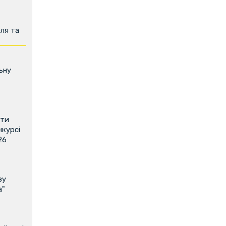
ля та
ьну
ити
нкурсі
26
ву
а"