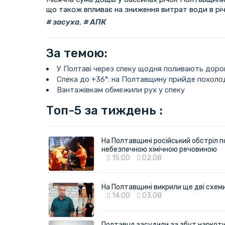
що також впливає на зниження витрат води в річ
засуха
,
АПК
За темою:
У Полтаві через спеку щодня поливають доро
Спека до +36°: на Полтавщину прийде похоло
Вантажівкам обмежили рух у спеку
Топ-5 за тиждень :
На Полтавщині російський обстріл п
небезпечною хімічною речовиною
15:00
02.08
На Полтавщині викрили ще дві схеми 
14:00
03.08
Полтавця засудили за збут наркотик