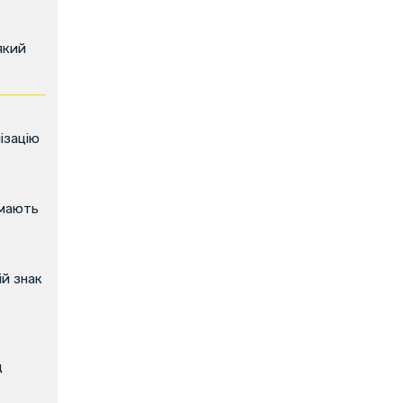
який
ізацію
имають
й знак
д