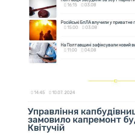
16:15
03.08
Російські БпЛА влучили у приватне
15:00
03.08
На Полтавщині зафіксували новий в
11:00
04.08
14:45
10.07. 2024
Управління капбудівни
замовило капремонт бу
Квітучій