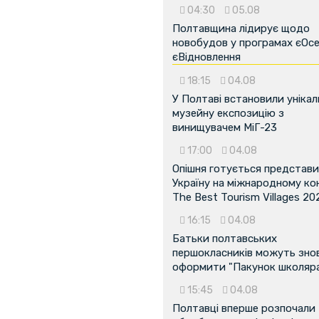
04:30
05.08
Полтавщина лідирує щодо
новобудов у програмах єОсе
єВідновлення
18:15
04.08
У Полтаві встановили унікал
...
музейну експозицію з
винищувачем МіГ-23
17:00
04.08
Опішня готується представ
Україну на міжнародному ко
The Best Tourism Villages 20
16:15
04.08
Батьки полтавських
першокласників можуть зно
оформити "Пакунок школяр
15:45
04.08
Полтавці вперше розпочали