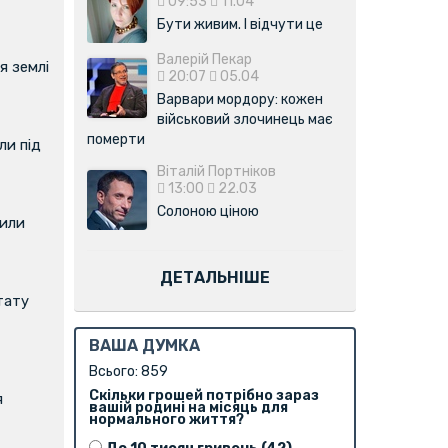
09:53
11.04
Бути живим. І відчути це
Валерій Пекар
я землі
20:07
05.04
Варвари мордору: кожен
військовий злочинець має
померти
и під
Віталій Портніков
13:00
22.03
Солоною ціною
вили
ДЕТАЛЬНІШЕ
тату
ВАША ДУМКА
Всього: 859
Скільки грошей потрібно зараз
я
вашій родині на місяць для
нормального життя?