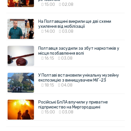
15:00
02.08
На Полтавщині викрили ще дві схеми
ухилення від мобілізації
14:00
03.08
Полтавця засудили за збут наркотиків у
місця позбавлення волі
16:15
03.08
У Полтаві встановили унікальну музейну
експозицію з винищувачем МіГ-23
18:15
04.08
Російські БпЛА влучили у приватне
підприємство на Миргородщині
15:00
03.08