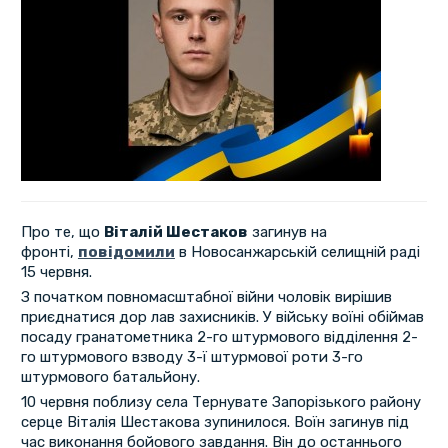
Про те, що
Віталій Шестаков
загинув на
фронті,
повідомили
в Новосанжарській селищній раді
15 червня.
З початком повномасштабної війни чоловік вирішив
приєднатися дор лав захисників. У війську воїні обіймав
посаду гранатометника 2-го штурмового відділення 2-
го штурмового взводу 3-ї штурмової роти 3-го
штурмового батальйону.
10 червня поблизу села Тернувате Запорізького району
серце Віталія Шестакова зупинилося. Воїн загинув під
час виконання бойового завдання. Він до останнього