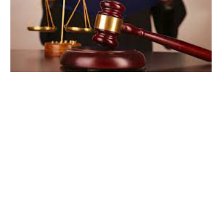
На Полтавщині
засудили чоловіка
, який
переховувався
від слідства та суду.
Районний суд розглянув усі докази та призначив
покарання згідно з Кримінальним кодексом України.
Подія відбулася у Полтавській області, дата винесення
вироку залишилася без змін, локація - Полтавщина,
особистість підсудного не розголошується.
Обвинування: переховування від правосуддя
Рішення суду: винесено вирок