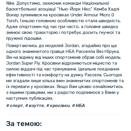
Nike. Допустимо, захисник команди Національної
баскетбольної асоціації "Нью-Йорк Нікс" Кемба Хадлі
Вокер зупинився на кросівках Under Armour Micro G
Torch. Їхньою головною особливістю стала швидкість.
Адже спортсмен під час гри часто, а головне швидко
змінює свою траєкторію і потребує досить гнучкої та
пружної підошви.
Повертаючись до моделей Jordan, згадаймо про ще
одного знаменитого гравця НБА Расселла Вестбрука.
Він на відміну від інших спортсменів обрав собі модель
Jordan Super Fly. Кросівки відрізняються міцністю та
силою віддачі під час тренування. Ідеальне поєднання
ефективності та комфорту на думку Рассела. Сьогодні
ми згадали лише кілька імен знаменитих спортсменів та
їх переваги у кросівках. Якщо Вам цікаво ознайомитись
з іншими гравцями, ми з радістю поділимося з Вами у
наступних публікаціях.
спорт
,
взуття
,
кросівки
,
НБА
За темою: