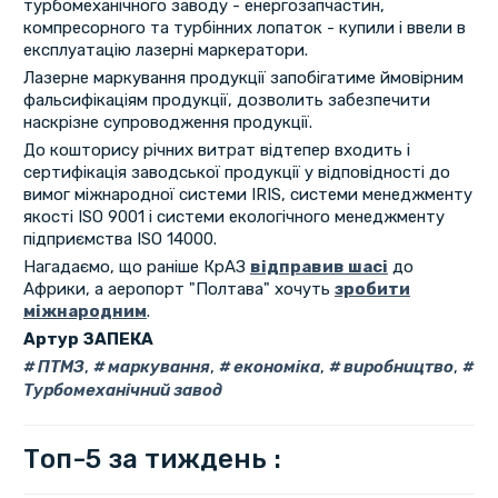
турбомеханічного заводу - енергозапчастин,
компресорного та турбінних лопаток - купили і ввели в
експлуатацію лазерні маркератори.
Лазерне маркування продукції запобігатиме ймовірним
фальсифікаціям продукції, дозволить забезпечити
наскрізне супроводження продукції.
До кошторису річних витрат відтепер входить і
сертифікація заводської продукції у відповідності до
вимог міжнародної системи IRIS, системи менеджменту
якості ISO 9001 і системи екологічного менеджменту
підприємства ISO 14000.
Нагадаємо, що раніше КрАЗ
відправив шасі
до
Африки, а аеропорт "Полтава" хочуть
зробити
міжнародним
.
Артур ЗАПЕКА
ПТМЗ
,
маркування
,
економіка
,
виробництво
,
Турбомеханічний завод
Топ-5 за тиждень :