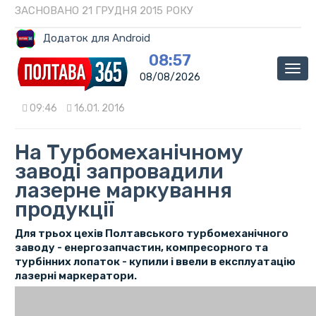
ЗАСНОВАНО 21 ГРУДНЯ 2015 РОКУ
Додаток для Android
08:57
Мен
08/08/2026
09:46
16.01. 2016
На Турбомеханічному
заводі запровадили
лазерне маркування
продукції
Для трьох цехів Полтавського турбомеханічного
заводу - енергозапчастин, компресорного та
турбінних лопаток - купили і ввели в експлуатацію
лазерні маркератори.