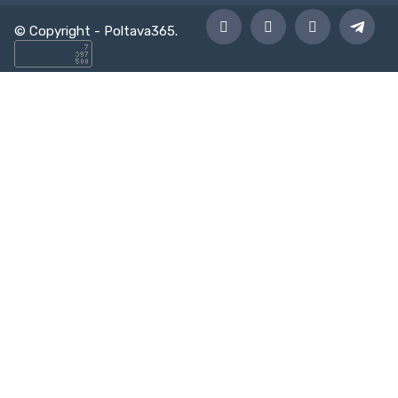
© Copyright -
Poltava365
.