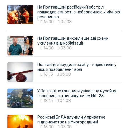
На Полтавщині російський обстріл
пошкодив ємності з небезпечною хімічною
речовиною
15:00
02.08
На Полтавщині викрили ще дві схеми
ухилення від мобілізації
14:00
03.08
Полтавця засудили за збут наркотиків у
місця позбавлення волі
16:15
03.08
У Полтаві встановили унікальну музейну
експозицію з винищувачем МіГ-23
18:15
04.08
Російські БпЛА влучили у приватне
підприємство на Миргородщині
15:00
03.08