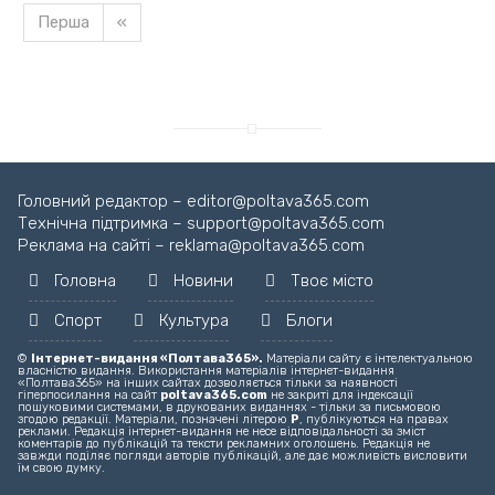
Перша
«
Головний редактор – editor@poltava365.com
Технічна підтримка – support@poltava365.com
Реклама на сайті – reklama@poltava365.com
Головна
Новини
Твоє місто
Спорт
Культура
Блоги
©
Інтернет-видання «Полтава365».
Матеріали сайту є інтелектуальною
власністю видання. Використання матеріалів інтернет-видання
«Полтава365» на інших сайтах дозволяється тільки за наявності
гіперпосилання на сайт
poltava365.com
не закриті для індексації
пошуковими системами, в друкованих виданнях - тільки за письмовою
згодою редакції. Матеріали, позначені літерою
Р
, публікуються на правах
реклами. Редакція інтернет-видання не несе відповідальності за зміст
коментарів до публікацій та тексти рекламних оголошень. Редакція не
завжди поділяє погляди авторів публікацій, але дає можливість висловити
їм свою думку.