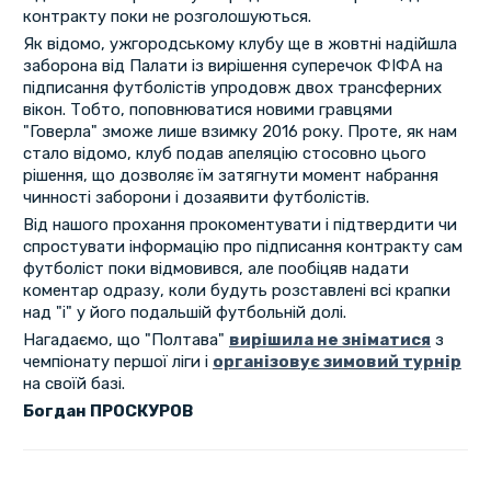
контракту поки не розголошуються.
Як відомо, ужгородському клубу ще в жовтні надійшла
заборона від Палати із вирішення суперечок ФІФА на
підписання футболістів упродовж двох трансферних
вікон. Тобто, поповнюватися новими гравцями
"Говерла" зможе лише взимку 2016 року. Проте, як нам
стало відомо, клуб подав апеляцію стосовно цього
рішення, що дозволяє їм затягнути момент набрання
чинності заборони і дозаявити футболістів.
Від нашого прохання прокоментувати і підтвердити чи
спростувати інформацію про підписання контракту сам
футболіст поки відмовився, але пообіцяв надати
коментар одразу, коли будуть розставлені всі крапки
над "і" у його подальшій футбольній долі.
Нагадаємо, що "Полтава"
вирішила не зніматися
з
чемпіонату першої ліги і
організовує зимовий турнір
на своїй базі.
Богдан ПРОСКУРОВ