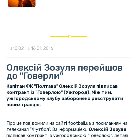
10:02
16.01. 2016
Олексій Зозуля перейшов
до "Говерли"
Капітан ФК "Полтава" Олексій Зозуля підписав
контракт із "Говерлою" (Ужгород). Між тим,
ужгородському клубу заборонено реєструвати
нових гравців.
Про це повідомили на сайті football.ua з посиланням на
телеканал "Футбол". За інформацією,
Олексій Зозуля
підписав контракт із ужгородською "Говерлою", деталі