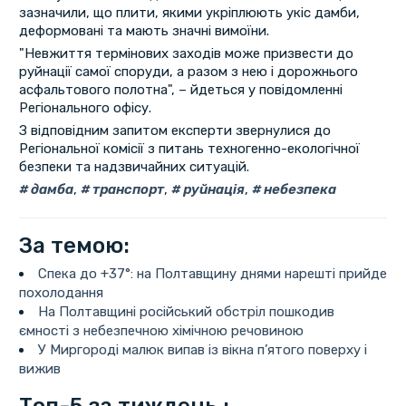
зазначили, що плити, якими укріплюють укіс дамби,
деформовані та мають значні вимоїни.
"Невжиття термінових заходів може призвести до
руйнації самої споруди, а разом з нею і дорожнього
асфальтового полотна", – йдеться у повідомленні
Регіонального офісу.
З відповідним запитом експерти звернулися до
Регіональної комісії з питань техногенно-екологічної
безпеки та надзвичайних ситуацій.
дамба
,
транспорт
,
руйнація
,
небезпека
За темою:
Спека до +37°: на Полтавщину днями нарешті прийде
похолодання
На Полтавщині російський обстріл пошкодив
ємності з небезпечною хімічною речовиною
У Миргороді малюк випав із вікна п’ятого поверху і
вижив