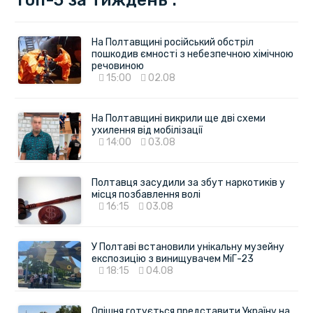
Топ-5 за тиждень :
На Полтавщині російський обстріл
пошкодив ємності з небезпечною хімічною
речовиною
15:00
02.08
На Полтавщині викрили ще дві схеми
ухилення від мобілізації
14:00
03.08
Полтавця засудили за збут наркотиків у
місця позбавлення волі
16:15
03.08
У Полтаві встановили унікальну музейну
експозицію з винищувачем МіГ-23
18:15
04.08
Опішня готується представити Україну на