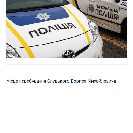
Місце перебування Слуцького Бориса Михайловича
встановлено. Тіло чоловіка виявили односельці 2 квітня
у лісосмузі поблизу села Новоселівка Полтавського
району. Про це повідомили у відділі комунікації поліції
Полтавщини.
Тіло пенсіонера направили на судово-медичну
експертизу для встановлення причини смерті.
Нагадаємо, Слуцький Борис Михайлович, 1942 року
народження, 27 березня залишив своє місце