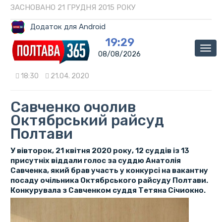
ЗАСНОВАНО 21 ГРУДНЯ 2015 РОКУ
Додаток для Android
19:29
Мен
08/08/2026
18:30
21.04. 2020
Савченко очолив
Октябрський райсуд
Полтави
У вівторок, 21 квітня 2020 року, 12 суддів із 13
присутніх віддали голос за суддю Анатолія
Савченка, який брав участь у конкурсі на вакантну
посаду очільника Октябрського райсуду Полтави.
Конкурувала з Савченком суддя Тетяна Січиокно.