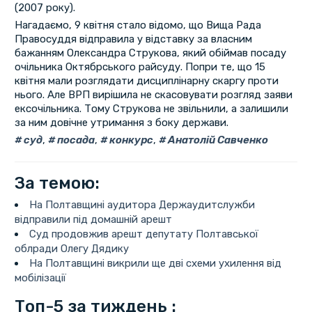
(2007 року).
Нагадаємо, 9 квітня стало відомо, що Вища Рада
Правосуддя відправила у відставку за власним
бажанням Олександра Струкова, який обіймав посаду
очільника Октябрського райсуду. Попри те, що 15
квітня мали розглядати дисциплінарну скаргу проти
нього. Але ВРП вирішила не скасовувати розгляд заяви
ексочільника. Тому Струкова не звільнили, а залишили
за ним довічне утримання з боку держави.
суд
,
посада
,
конкурс
,
Анатолій Савченко
За темою:
На Полтавщині аудитора Держаудитслужби
відправили під домашній арешт
Суд продовжив арешт депутату Полтавської
облради Олегу Дядику
На Полтавщині викрили ще дві схеми ухилення від
мобілізації
Топ-5 за тиждень :