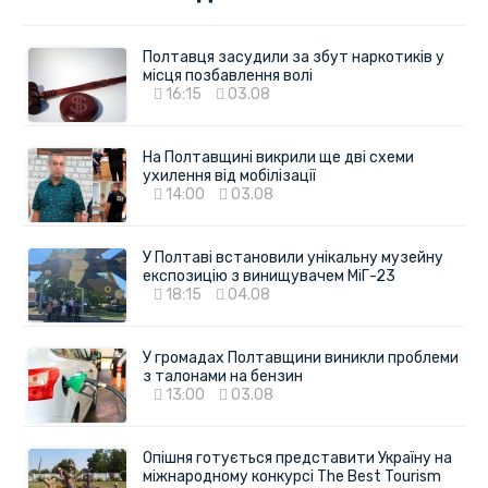
Полтавця засудили за збут наркотиків у
місця позбавлення волі
16:15
03.08
На Полтавщині викрили ще дві схеми
ухилення від мобілізації
14:00
03.08
У Полтаві встановили унікальну музейну
експозицію з винищувачем МіГ-23
18:15
04.08
У громадах Полтавщини виникли проблеми
з талонами на бензин
13:00
03.08
Опішня готується представити Україну на
міжнародному конкурсі The Best Tourism