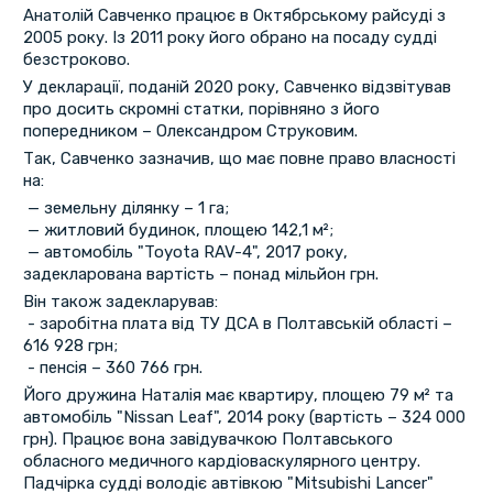
Анатолій Савченко працює в Октябрському райсуді з
2005 року. Із 2011 року його обрано на посаду судді
безстроково.
У декларації, поданій 2020 року, Савченко відзвітував
про досить скромні статки, порівняно з його
попередником – Олександром Струковим.
Так, Савченко зазначив, що має повне право власності
на:
— земельну ділянку – 1 га;
— житловий будинок, площею 142,1 м²;
— автомобіль "Toyota RAV-4", 2017 року,
задекларована вартість – понад мільйон грн.
Він також задекларував:
- заробітна плата від ТУ ДСА в Полтавській області –
616 928 грн;
- пенсія – 360 766 грн.
Його дружина Наталія має квартиру, площею 79 м² та
автомобіль "Nissan Leaf", 2014 року (вартість – 324 000
грн). Працює вона завідувачкою Полтавського
обласного медичного кардіоваскулярного центру.
Падчірка судді володіє автівкою "Mitsubishi Lancer"