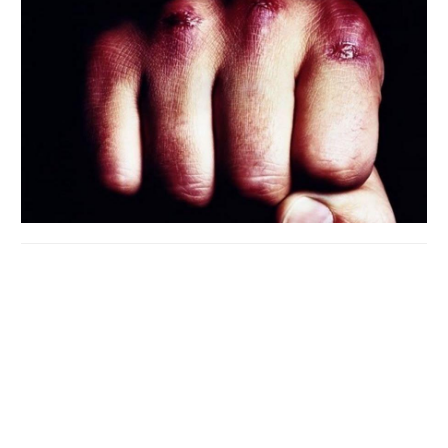
Працівник ДСНС підозрюється в умисному завданні
тілесних ушкоджень середньої тяжкості своїй колишній
дружині, що спричинило тривалий розлад здоров'я (ч. 1
ст. 122 Кримінального кодексу України).
За попередньою інформацією, у лютому 2018 року
підозрюваний під час сімейної сварки, на очах у
малолітньої дитини, ногою кілька разів вдарив жінку. У
результаті потерпіла отримала тілесні ушкодження