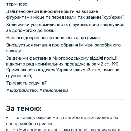
терміново.
Далі пенсіонери виносили кошти на вказане
фігурантами місце та передавали так званим "кур'єрам".
Коли жінки усвідомили, що їх ошукали, вони звернулися
за допомогою до поліції.
Наразі підозрювані встановлені та затримані.
Вирішується питання про обрання їм міри запобіжного
заходу.
За даними фактами в Миргородському відділі поліції
відкрито ряд кримінальних проваджень за ч.2 ст. 190
Кримінального кодексу України (шахрайство, вчинене
групою осіб).
Тривають слідчі дії.
шахрайство
,
пенсіонери
За темою:
Полтавець ошукав матір загиблого військового на
понад мільйон гривень
На Миргородщині дві жінки віддали шахраям понад