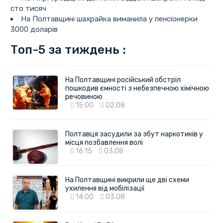
сто тисяч
На Полтавщині шахрайка виманила у пенсіонерки
3000 доларів
Топ-5 за тиждень :
На Полтавщині російський обстріл
пошкодив ємності з небезпечною хімічною
речовиною
15:00
02.08
Полтавця засудили за збут наркотиків у
місця позбавлення волі
16:15
03.08
На Полтавщині викрили ще дві схеми
ухилення від мобілізації
14:00
03.08