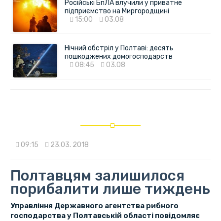
Російські БпЛА влучили у приватне
підприємство на Миргородщині
15:00
03.08
Нічний обстріл у Полтаві: десять
пошкоджених домогосподарств
08:45
03.08
09:15
23.03. 2018
Полтавцям залишилося
порибалити лише тиждень
Управління Державного агентства рибного
господарства у Полтавській області повідомляє