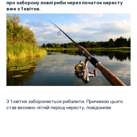
про заборону ловлі риби через початок нересту
вже з 1 квітня.
З 1 квітня забороняється рибалити. Причиною цього
став весняно-літній період нересту, повідомляє
Полтавський рибоохоронний патруль.
Заборона триватиме майже 2 місяці. Це залежить і від
водного об’єкта: