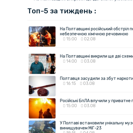
Топ-5 за тиждень :
На Полтавщині російський обстріл п
небезпечною хімічною речовиною
15:00
02.08
На Полтавщині викрили ще дві схеми 
14:00
03.08
Полтавця засудили за збут наркотик
16:15
03.08
Російські БпЛА влучили у приватне
15:00
03.08
У Полтаві встановили унікальну муз
винищувачем МіГ-23