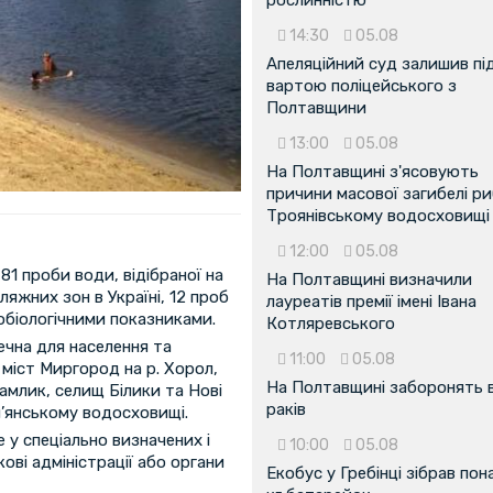
14:30
05.08
Апеляційний суд залишив пі
вартою поліцейського з
Полтавщини
13:00
05.08
На Полтавщині з'ясовують
причини масової загибелі ри
Троянівському водосховищі
12:00
05.08
81 проби води, відібраної на
На Полтавщині визначили
ляжних зон в Україні, 12 проб
лауреатів премії імені Івана
робіологічними показниками.
Котляревського
ечна для населення та
11:00
05.08
 міст Миргород на р. Хорол,
На Полтавщині заборонять 
гамлик, селищ Білики та Нові
раків
м’янському водосховищі.
 у спеціально визначених і
10:00
05.08
ові адміністрації або органи
Екобус у Гребінці зібрав пон