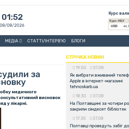
Курс вал
01:52
08/08/2026
МЕДІА
СТАТТІ/ІНТЕРВ'Ю
БЛОГИ
СТРІЧКА НОВИН
19:50
07.08
судили за
Як вибрати вживаний теле
сновку
Apple в інтернет-магазині
tehnoskarb.ua
робку медичного
18:30
07.08
 консультативний висновок
д у лікарні.
На Полтавщині за чотири р
закрили сімдесят бібліотек
17:30
07.08
Полтавці проведуть забіг д