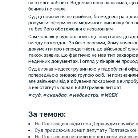
на столі в кабінеті. Водночас вона зазначила, що 
бачила і не знала.
Суд ці пояснення не прийняв, бо медсестра з до
розуміти: оформлення медичного висновку без о
та без його обстеження є незаконним.
Сам чоловік у суді розповів, що звертався до а
виїзду за кордон. За його словами, йому поясн
документи про непридатність до військової служ
також заявив, що фактично не мав тих захворюван
медичних документах, і огляд у лікарів не проход
Суд визнав медсестру винною у підробленні офіц
попередньою змовою групою осіб. Їй призначили 
але звільнили від відбування покарання з випробу
з неї стягнуть понад 8300 гривень витрат.
суд
,
скандал
,
медсестра
,
МСЕК
За темою:
На Полтавщині аудитора Держаудитслужби ві
Суд продовжив арешт депутату Полтавської 
На Полтавщині викрили ще дві схеми ухилення 