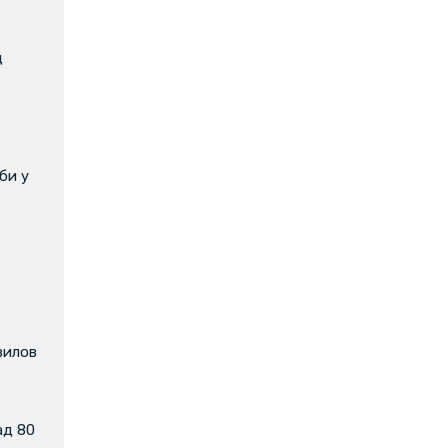
д
би у
вилов
ад 80