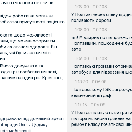
самого чоловіка ніколи не
09:00
07.08
У Полтаві через спеку щодн
свідом роботи не могла не
поливають дороги
собистої присутності пацієнта
08:00
07.08
двоката щодо можливості
БпЛА вдарив по підприємств
ювали, що можна оформити
Полтавщині: пошкоджені буді
би за станом здоров’я. Він
авто
ь, які були зазначені в
ив.
06:00
07.08
ійного документа за
Полтавські громади отрима
один рік позбавлення волі,
автобуси для підвезення шк
ванням на один рік. Крім того,
18:30
06.08
Полтавському ГЗК загрожу
величезний штраф
17:15
06.08
У Полтаві планують витрат
дправили під домашній арешт
півтора мільйона гривень на
ремонт класу початкової ш
облради Олегу Дядику
від мобілізації