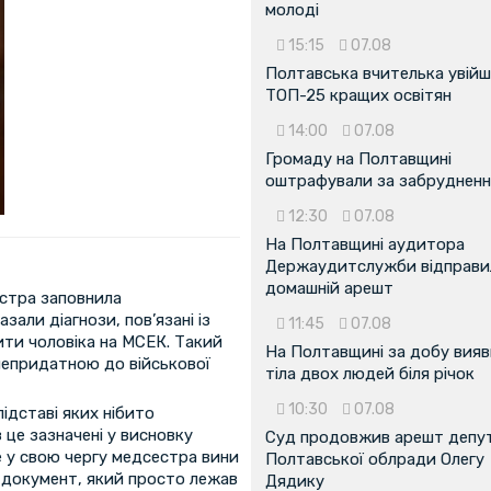
молоді
15:15
07.08
Полтавська вчителька увійш
ТОП-25 кращих освітян
14:00
07.08
Громаду на Полтавщині
оштрафували за забрудненн
12:30
07.08
На Полтавщині аудитора
Держаудитслужби відправил
домашній арешт
естра заповнила
зали діагнози, пов’язані із
11:45
07.08
ти чоловіка на МСЕК. Такий
На Полтавщині за добу вия
непридатною до військової
тіла двох людей біля річок
10:30
07.08
підставі яких нібито
 це зазначені у висновку
Суд продовжив арешт депу
 у свою чергу медсестра вини
Полтавської облради Олегу
а документ, який просто лежав
Дядику