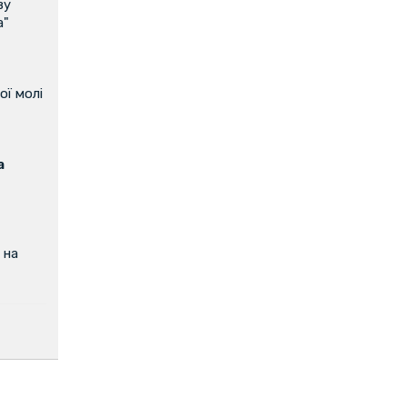
ву
а"
ої молі
а
 на