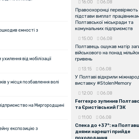
16:00
06.08
Правоохоронці перевіряють
підстави виплат працівника
Полтавської міськради та
комунальних підприємств
ошкодив ємності з
15:00
06.08
Полтавець ошукав матір заг
військового на понад мільйо
ухилення від мобілізації
гривень
13:15
06.08
У Полтаві відкрили міжнаро
ів у місця позбавлення волі
виставку #StolenMemory
12:00
06.08
Ferrexpo зупинив Полтав
 підприємство на Миргородщині
та Єристівський ГЗК
11:00
06.08
Спека до +37°: на Полтав
ейну експозицію з
днями нарешті прийде
похолодання