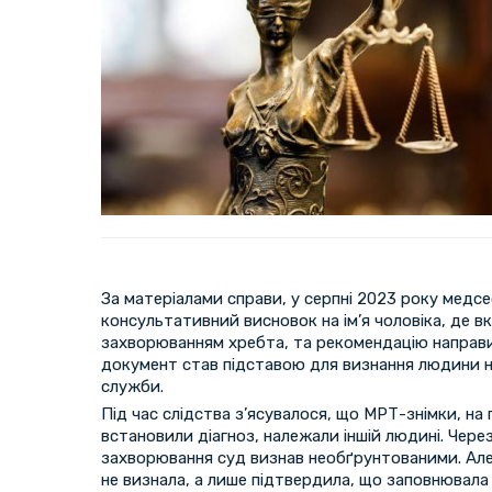
За матеріалами справи, у серпні 2023 року медс
консультативний висновок на ім’я чоловіка, де вка
захворюванням хребта, та рекомендацію направи
документ став підставою для визнання людини 
служби.
Під час слідства з’ясувалося, що МРТ-знімки, на 
встановили діагноз, належали іншій людині. Через
захворювання суд визнав необґрунтованими. Але
не визнала, а лише підтвердила, що заповнювал