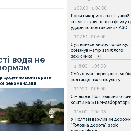
09:00
06.08
Росія використала штучний
інтелект для нового фейку 
удари по полтавських АЗС
07:51
06.08
Суд винесе вирок чоловіку, 
обманув матір загиблого
захисника
ті вода не
 нормам
18:00
05.08
Омбудсман перевірить мобіл
ці щоденно моніторять
полтавця після інсульту
ої рекомендації.
17:00
05.08
Сім ліцеїв Полтавщини отр
кошти на STEM-лабораторії
16:00
05.08
У Полтаві важливий дорожні
"Головна дорога" заріс
рослинністю