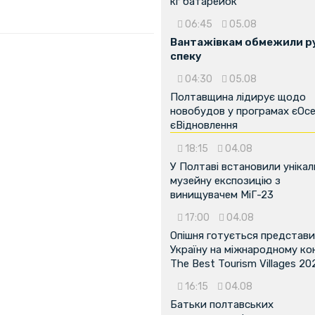
кг батарейок
06:45
05.08
Вантажівкам обмежили ру
спеку
04:30
05.08
Полтавщина лідирує щодо
новобудов у програмах єОсе
єВідновлення
18:15
04.08
У Полтаві встановили унікал
музейну експозицію з
...
винищувачем МіГ-23
17:00
04.08
Опішня готується представ
Україну на міжнародному ко
The Best Tourism Villages 20
16:15
04.08
Батьки полтавських