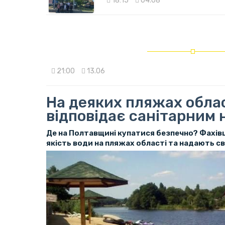
18:15
04.08
21:00
13.06
На деяких пляжах облас
відповідає санітарним
Де на Полтавщині купатися безпечно? Фахів
якість води на пляжах області та надають св