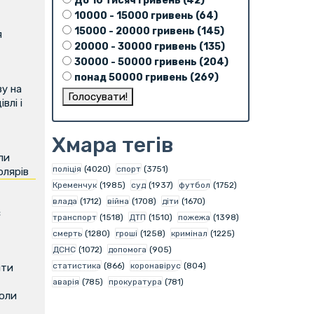
До 10 тисяч гривень (42)
10000 - 15000 гривень (64)
15000 - 20000 гривень (145)
я
20000 - 30000 гривень (135)
30000 - 50000 гривень (204)
понад 50000 гривень (269)
у на
влі і
Хмара тегів
ли
поліція
(4020)
спорт
(3751)
олярів
Кременчук
(1985)
суд
(1937)
футбол
(1752)
влада
(1712)
війна
(1708)
діти
(1670)
є
транспорт
(1518)
ДТП
(1510)
пожежа
(1398)
смерть
(1280)
гроші
(1258)
кримінал
(1225)
ДСНС
(1072)
допомога
(905)
статистика
(866)
коронавірус
(804)
ити
аварія
(785)
прокуратура
(781)
коли