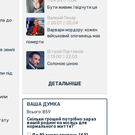
09:53
11.04
Бути живим. І відчути це
Валерій Пекар
ла до
20:07
05.04
Варвари мордору: кожен
військовий злочинець має
померти
я землі
Віталій Портніков
13:00
22.03
Солоною ціною
и під
ДЕТАЛЬНІШЕ
вили
ВАША ДУМКА
Всього: 859
Скільки грошей потрібно зараз
тату
вашій родині на місяць для
нормального життя?