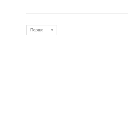
Перша
«
Завантажуємо новину