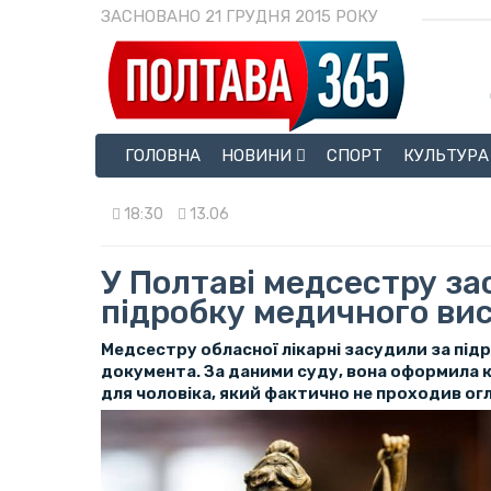
ЗАСНОВАНО 21 ГРУДНЯ 2015 РОКУ
ГОЛОВНА
НОВИНИ
СПОРТ
КУЛЬТУРА
18:30
13.06
У Полтаві медсестру за
підробку медичного ви
Медсестру обласної лікарні засудили за під
документа. За даними суду, вона оформила
для чоловіка, який фактично не проходив огля