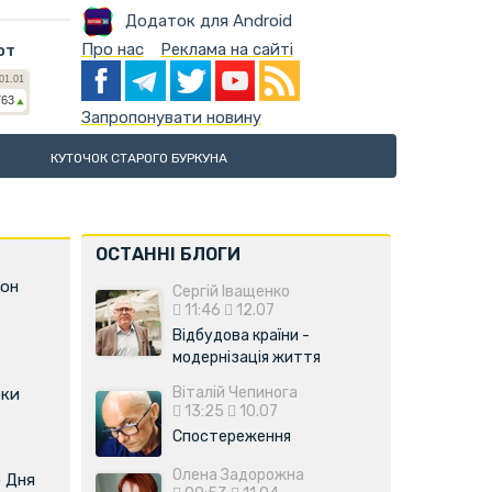
Додаток для Android
Про нас
Реклама на сайті
ют
Запропонувати новину
КУТОЧОК СТАРОГО БУРКУНА
ОСТАННІ БЛОГИ
фон
Сергій Іващенко
11:46
12.07
Відбудова країни -
модернізація життя
Віталій Чепинога
оки
13:25
10.07
Спостереження
Олена Задорожна
о Дня