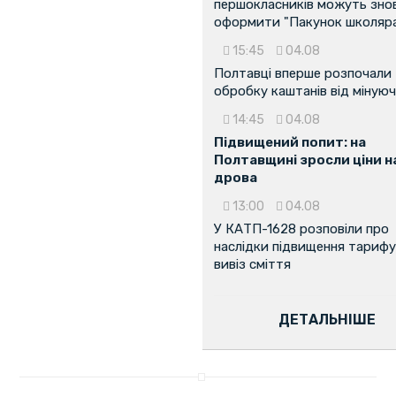
першокласників можуть зно
оформити "Пакунок школяр
15:45
04.08
Полтавці вперше розпочали
обробку каштанів від мінуюч
14:45
04.08
Підвищений попит: на
Полтавщині зросли ціни н
дрова
13:00
04.08
У КАТП-1628 розповіли про
наслідки підвищення тарифу
вивіз сміття
ДЕТАЛЬНІШЕ