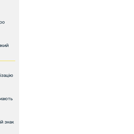
про
який
ізацію
имають
й знак