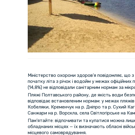
Міністерство охорони здоров’я повідомляє, що з 
початку літа з річок і водойм у межах офіційних п
(14,8%) не відповідали санітарним нормам за мік
Пляжі Полтавського району, де якість води безп
відповідає встановленим нормам: у межах пляжів
Кобеляки, Кременчук на р. Дніпро та р. Сухий Ка
Санжари на р. Ворскла, села Світлогірське на Ка
Пам’ятайте: відпочивати та купатися можна лише
обладнаних місцях — їх визначають обласні військ
місцевого самоврядування.