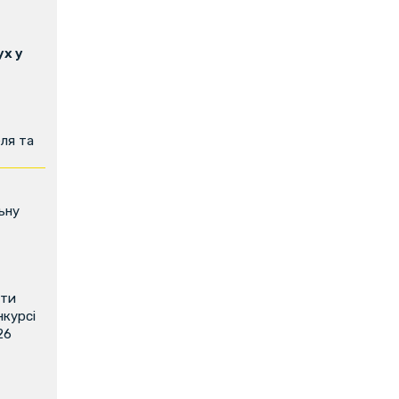
х у
ля та
ьну
ити
нкурсі
26