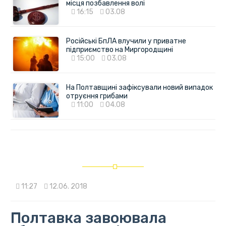
місця позбавлення волі
16:15
03.08
Російські БпЛА влучили у приватне
підприємство на Миргородщині
15:00
03.08
На Полтавщині зафіксували новий випадок
отруєння грибами
11:00
04.08
11:27
12.06. 2018
Полтавка завоювала