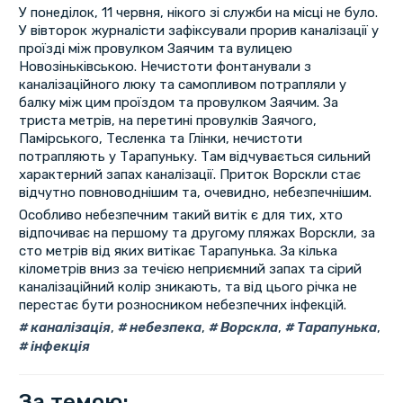
У понеділок, 11 червня, нікого зі служби на місці не було.
У вівторок журналісти зафіксували прорив каналізації у
проїзді між провулком Заячим та вулицею
Новозіньківською. Нечистоти фонтанували з
каналізаційного люку та самопливом потрапляли у
балку між цим проїздом та провулком Заячим. За
триста метрів, на перетині провулків Заячого,
Памірського, Тесленка та Глінки, нечистоти
потрапляють у Тарапуньку. Там відчувається сильний
характерний запах каналізації. Приток Ворскли стає
відчутно повноводнішим та, очевидно, небезпечнішим.
Особливо небезпечним такий витік є для тих, хто
відпочиває на першому та другому пляжах Ворскли, за
сто метрів від яких витікає Тарапунька. За кілька
кілометрів вниз за течією неприємний запах та сірий
каналізаційний колір зникають, та від цього річка не
перестає бути розносником небезпечних інфекцій.
каналізація
,
небезпека
,
Ворскла
,
Тарапунька
,
інфекція
За темою: