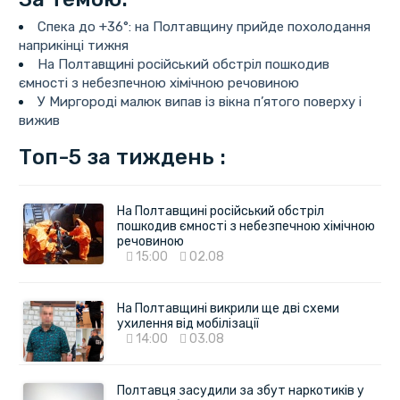
Спека до +36°: на Полтавщину прийде похолодання
наприкінці тижня
На Полтавщині російський обстріл пошкодив
ємності з небезпечною хімічною речовиною
У Миргороді малюк випав із вікна п’ятого поверху і
вижив
Топ-5 за тиждень :
На Полтавщині російський обстріл
пошкодив ємності з небезпечною хімічною
речовиною
15:00
02.08
На Полтавщині викрили ще дві схеми
ухилення від мобілізації
14:00
03.08
Полтавця засудили за збут наркотиків у