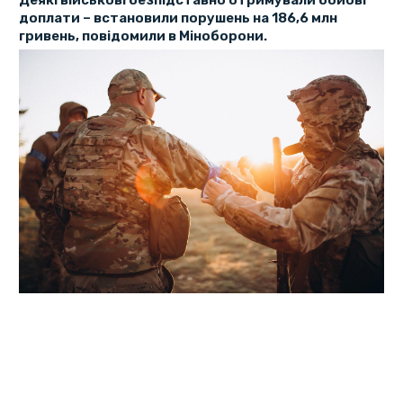
Деякі військові безпідставно отримували бойові
доплати – встановили порушень на 186,6 млн
гривень, повідомили в Міноборони.
Аудитори встановили, що низка військовослужбовців
перебували у пунктах постійної дислокації та
виконували обов’язки, не пов’язані з веденням бойових
дій, але отримували додаткову грошову винагороду.