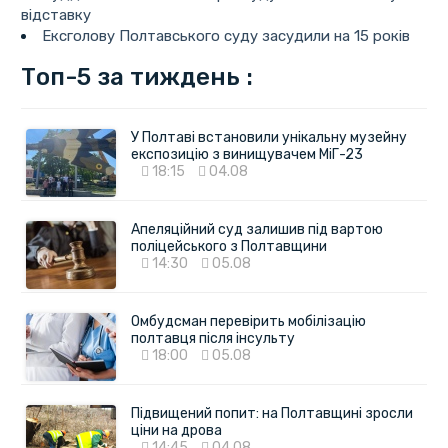
відставку
Ексголову Полтавського суду засудили на 15 років
Топ-5 за тиждень :
У Полтаві встановили унікальну музейну
експозицію з винищувачем МіГ-23
18:15
04.08
Апеляційний суд залишив під вартою
поліцейського з Полтавщини
14:30
05.08
Омбудсман перевірить мобілізацію
полтавця після інсульту
18:00
05.08
Підвищений попит: на Полтавщині зросли
ціни на дрова
14:45
04.08