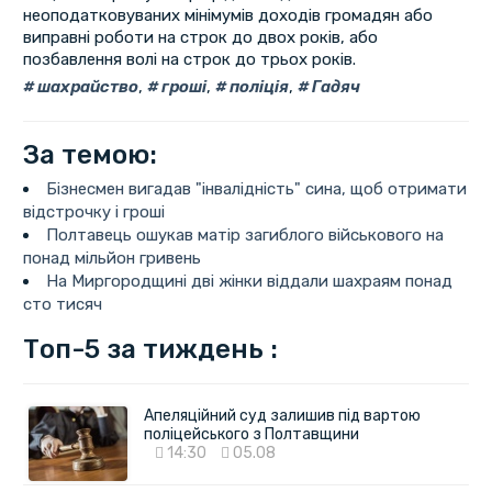
неоподатковуваних мінімумів доходів громадян або
виправні роботи на строк до двох років, або
позбавлення волі на строк до трьох років.
шахрайство
,
гроші
,
поліція
,
Гадяч
За темою:
Бізнесмен вигадав "інвалідність" сина, щоб отримати
відстрочку і гроші
Полтавець ошукав матір загиблого військового на
понад мільйон гривень
На Миргородщині дві жінки віддали шахраям понад
сто тисяч
Топ-5 за тиждень :
Апеляційний суд залишив під вартою
поліцейського з Полтавщини
14:30
05.08