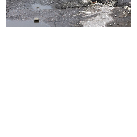
Причина обурення полтавців — зруйнована дорога, яку
вже три роки поспіль не ремонтують. Таким чином
люди хотіли привернути увагу до проблеми жахливих,
розбитих доріг.
Мешканці навколишніх сіл перекрили дорогу і в’їзд у
Полтаву з самого ранку і до 12-ї години дня.
Люди з плакатами та прапорами ходили просто
пішохідним переходом.
Перша
«