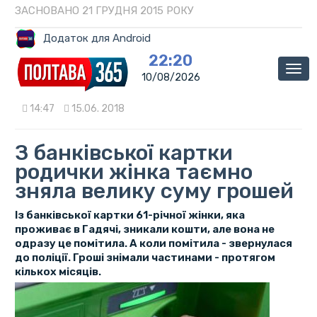
ЗАСНОВАНО 21 ГРУДНЯ 2015 РОКУ
Додаток для Android
22:20
Мен
10/08/2026
14:47
15.06. 2018
З банківської картки
родички жінка таємно
зняла велику суму грошей
Із банківської картки 61-річної жінки, яка
проживає в Гадячі, зникали кошти, але вона не
одразу це помітила. А коли помітила - звернулася
до поліції. Гроші знімали частинами - протягом
кількох місяців.