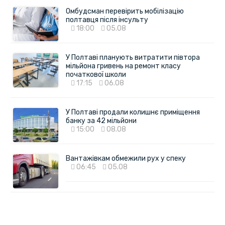
Омбудсман перевірить мобілізацію
полтавця після інсульту
18:00
05.08
У Полтаві планують витратити півтора
мільйона гривень на ремонт класу
початкової школи
17:15
06.08
У Полтаві продали колишнє приміщення
банку за 42 мільйони
15:00
08.08
Вантажівкам обмежили рух у спеку
06:45
05.08